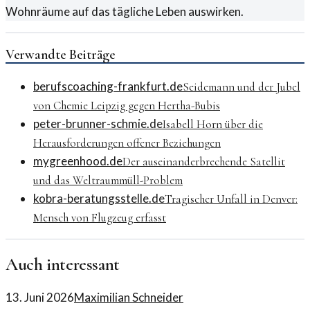
Wohnräume auf das tägliche Leben auswirken.
Verwandte Beiträge
berufscoaching-frankfurt.de
Seidemann und der Jubel
von Chemie Leipzig gegen Hertha-Bubis
peter-brunner-schmie.de
Isabell Horn über die
Herausforderungen offener Beziehungen
mygreenhood.de
Der auseinanderbrechende Satellit
und das Weltraummüll-Problem
kobra-beratungsstelle.de
Tragischer Unfall in Denver:
Mensch von Flugzeug erfasst
Auch interessant
13. Juni 2026
Maximilian Schneider