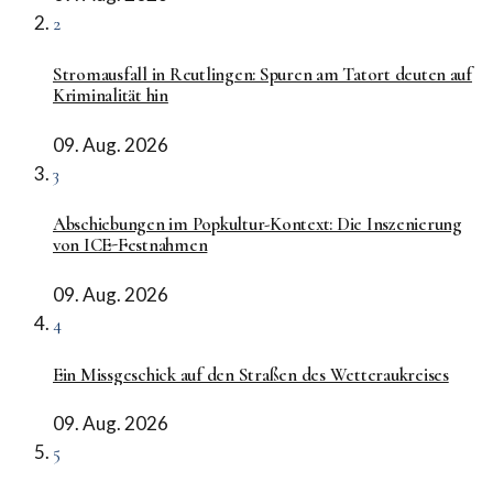
2
Stromausfall in Reutlingen: Spuren am Tatort deuten auf
Kriminalität hin
09. Aug. 2026
3
Abschiebungen im Popkultur-Kontext: Die Inszenierung
von ICE-Festnahmen
09. Aug. 2026
4
Ein Missgeschick auf den Straßen des Wetteraukreises
09. Aug. 2026
5