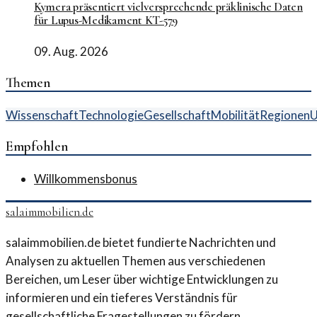
Kymera präsentiert vielversprechende präklinische Daten
für Lupus-Medikament KT-579
09. Aug. 2026
Themen
Wissenschaft
Technologie
Gesellschaft
Mobilität
Regionen
U
Empfohlen
Willkommensbonus
salaimmobilien.de
salaimmobilien.de bietet fundierte Nachrichten und
Analysen zu aktuellen Themen aus verschiedenen
Bereichen, um Leser über wichtige Entwicklungen zu
informieren und ein tieferes Verständnis für
gesellschaftliche Fragestellungen zu fördern.