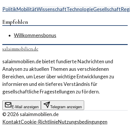
Politik
Mobilität
Wissenschaft
Technologie
Gesellschaft
Reg
Empfohlen
Willkommensbonus
salaimmobilien.de
salaimmobilien.de bietet fundierte Nachrichten und
Analysen zu aktuellen Themen aus verschiedenen
Bereichen, um Leser über wichtige Entwicklungen zu
informieren und ein tieferes Verständnis für
gesellschaftliche Fragestellungen zu fördern.
E-Mail anzeigen
Telegram anzeigen
©
2026
salaimmobilien.de
Kontakt
Cookie-Richtlinie
Nutzungsbedingungen