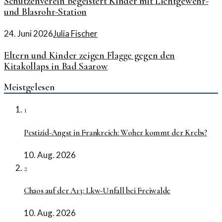
Schützenverein begeistert Kinder mit Lichtgewehr-
und Blasrohr-Station
24. Juni 2026
Julia Fischer
Eltern und Kinder zeigen Flagge gegen den
Kitakollaps in Bad Saarow
Meistgelesen
1
Pestizid-Angst in Frankreich: Woher kommt der Krebs?
10. Aug. 2026
2
Chaos auf der A13: Lkw-Unfall bei Freiwalde
10. Aug. 2026