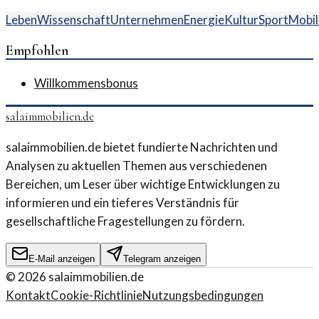
Leben
Wissenschaft
Unternehmen
Energie
Kultur
Sport
Mobil
Empfohlen
Willkommensbonus
salaimmobilien.de
salaimmobilien.de bietet fundierte Nachrichten und
Analysen zu aktuellen Themen aus verschiedenen
Bereichen, um Leser über wichtige Entwicklungen zu
informieren und ein tieferes Verständnis für
gesellschaftliche Fragestellungen zu fördern.
E-Mail anzeigen
Telegram anzeigen
©
2026
salaimmobilien.de
Kontakt
Cookie-Richtlinie
Nutzungsbedingungen