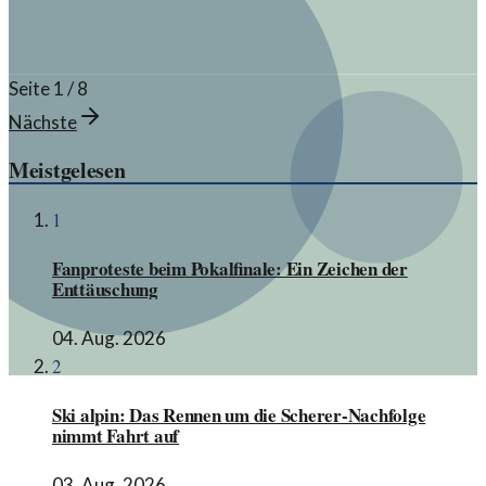
Seite
1
/
8
Nächste
Meistgelesen
1
Fanproteste beim Pokalfinale: Ein Zeichen der
Enttäuschung
04. Aug. 2026
2
Ski alpin: Das Rennen um die Scherer-Nachfolge
nimmt Fahrt auf
03. Aug. 2026