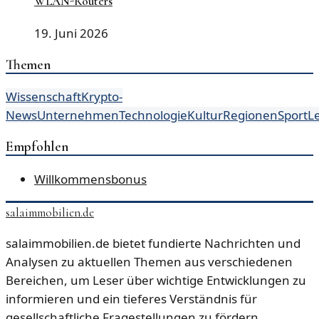
WLAN-Routers
19. Juni 2026
Themen
Wissenschaft
Krypto-
News
Unternehmen
Technologie
Kultur
Regionen
Sport
L
Empfohlen
Willkommensbonus
salaimmobilien.de
salaimmobilien.de bietet fundierte Nachrichten und
Analysen zu aktuellen Themen aus verschiedenen
Bereichen, um Leser über wichtige Entwicklungen zu
informieren und ein tieferes Verständnis für
gesellschaftliche Fragestellungen zu fördern.