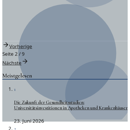
Vorherige
Seite
2
/
9
Nächste
Meistgelesen
1
Die Zukunft der Gesundheitsstudien:
Universitätsinvestitionen in Apotheken und Krankenhäuser
23. Juni 2026
2