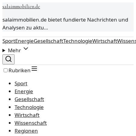
salaimmobilien.de
salaimmobilien.de bietet fundierte Nachrichten und
Analysen zu aktu…
Sport
Energie
Gesellschaft
Technologie
Wirtschaft
Wissens
Mehr
Rubriken
Sport
Energie
Gesellschaft
Technologie
Wirtschaft
Wissenschaft
Regionen