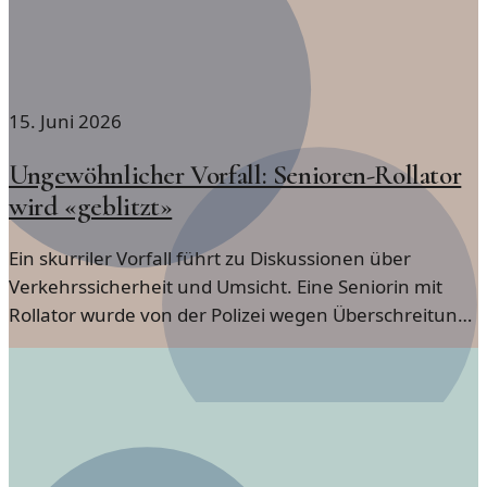
15. Juni 2026
Ungewöhnlicher Vorfall: Senioren-Rollator
wird «geblitzt»
Ein skurriler Vorfall führt zu Diskussionen über
Verkehrssicherheit und Umsicht. Eine Seniorin mit
Rollator wurde von der Polizei wegen Überschreitung
der Geschwindigkeit erfasst.