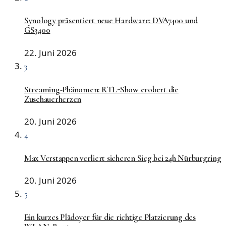
Synology präsentiert neue Hardware: DVA7400 und
GS3400
22. Juni 2026
3
Streaming-Phänomen: RTL-Show erobert die
Zuschauerherzen
20. Juni 2026
4
Max Verstappen verliert sicheren Sieg bei 24h Nürburgring
20. Juni 2026
5
Ein kurzes Plädoyer für die richtige Platzierung des