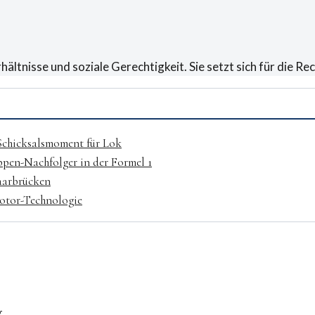
hältnisse und soziale Gerechtigkeit. Sie setzt sich für die 
 Schicksalsmoment für Lok
ppen-Nachfolger in der Formel 1
Saarbrücken
otor-Technologie
g