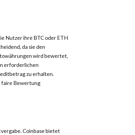
die Nutzer ihre BTC oder ETH
cheidend, da sie den
yptowährungen wird bewertet,
n erforderlichen
ditbetrag zu erhalten.
e faire Bewertung
itvergabe. Coinbase bietet