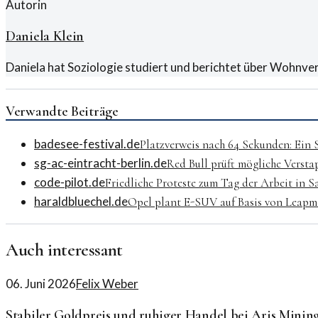
Autorin
Daniela Klein
Daniela hat Soziologie studiert und berichtet über Wohnver
Verwandte Beiträge
badesee-festival.de
Platzverweis nach 64 Sekunden: Ein
sg-ac-eintracht-berlin.de
Red Bull prüft mögliche Versta
code-pilot.de
Friedliche Proteste zum Tag der Arbeit in 
haraldbluechel.de
Opel plant E-SUV auf Basis von Leapm
Auch interessant
06. Juni 2026
Felix Weber
Stabiler Goldpreis und ruhiger Handel bei Aris Minin