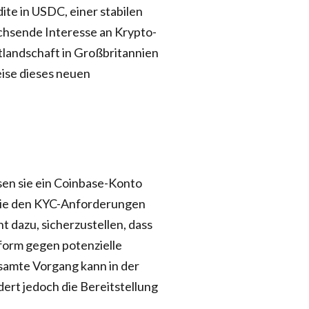
te in USDC, einer stabilen
achsende Interesse an Krypto-
tlandschaft in Großbritannien
eise dieses neuen
g
en sie ein Coinbase-Konto
 die den KYC-Anforderungen
 dazu, sicherzustellen, dass
ttform gegen potenzielle
samte Vorgang kann in der
ert jedoch die Bereitstellung