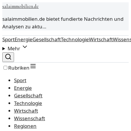
salaimmobilien.de
salaimmobilien.de bietet fundierte Nachrichten und
Analysen zu aktu…
Sport
Energie
Gesellschaft
Technologie
Wirtschaft
Wissens
Mehr
Rubriken
Sport
Energie
Gesellschaft
Technologie
Wirtschaft
Wissenschaft
Regionen