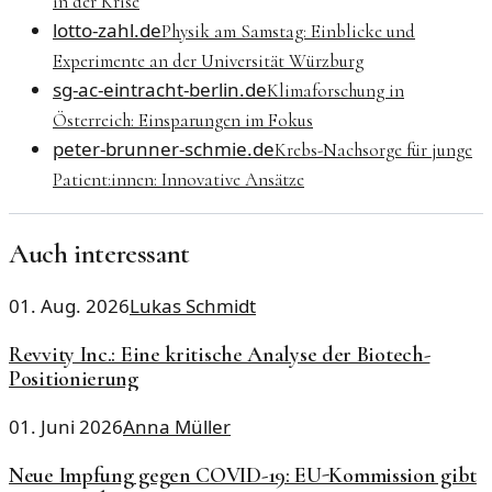
in der Krise
lotto-zahl.de
Physik am Samstag: Einblicke und
Experimente an der Universität Würzburg
sg-ac-eintracht-berlin.de
Klimaforschung in
Österreich: Einsparungen im Fokus
peter-brunner-schmie.de
Krebs-Nachsorge für junge
Patient:innen: Innovative Ansätze
Auch interessant
01. Aug. 2026
Lukas Schmidt
Revvity Inc.: Eine kritische Analyse der Biotech-
Positionierung
01. Juni 2026
Anna Müller
Neue Impfung gegen COVID-19: EU-Kommission gibt