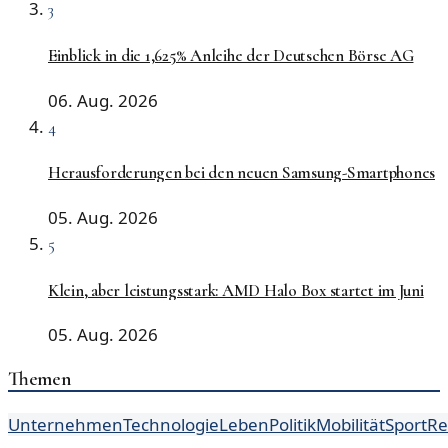
3
Einblick in die 1,625% Anleihe der Deutschen Börse AG
06. Aug. 2026
4
Herausforderungen bei den neuen Samsung-Smartphones
05. Aug. 2026
5
Klein, aber leistungsstark: AMD Halo Box startet im Juni
05. Aug. 2026
Themen
Unternehmen
Technologie
Leben
Politik
Mobilität
Sport
Re