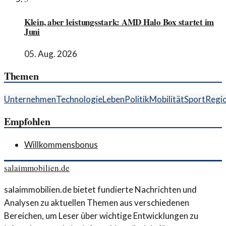
Klein, aber leistungsstark: AMD Halo Box startet im
Juni
05. Aug. 2026
Themen
Unternehmen
Technologie
Leben
Politik
Mobilität
Sport
Regi
Empfohlen
Willkommensbonus
salaimmobilien.de
salaimmobilien.de bietet fundierte Nachrichten und
Analysen zu aktuellen Themen aus verschiedenen
Bereichen, um Leser über wichtige Entwicklungen zu