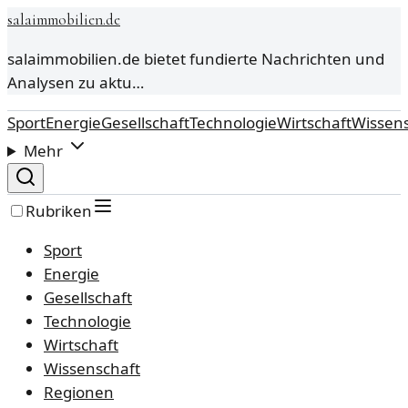
salaimmobilien.de
salaimmobilien.de bietet fundierte Nachrichten und
Analysen zu aktu…
Sport
Energie
Gesellschaft
Technologie
Wirtschaft
Wissens
Mehr
Rubriken
Sport
Energie
Gesellschaft
Technologie
Wirtschaft
Wissenschaft
Regionen