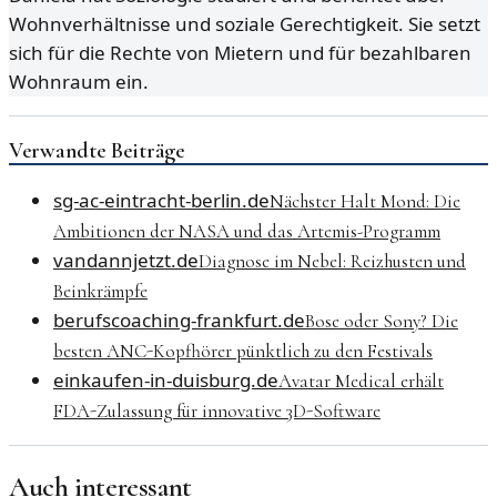
Wohnverhältnisse und soziale Gerechtigkeit. Sie setzt
sich für die Rechte von Mietern und für bezahlbaren
Wohnraum ein.
Verwandte Beiträge
sg-ac-eintracht-berlin.de
Nächster Halt Mond: Die
Ambitionen der NASA und das Artemis-Programm
vandannjetzt.de
Diagnose im Nebel: Reizhusten und
Beinkrämpfe
berufscoaching-frankfurt.de
Bose oder Sony? Die
besten ANC-Kopfhörer pünktlich zu den Festivals
einkaufen-in-duisburg.de
Avatar Medical erhält
FDA-Zulassung für innovative 3D-Software
Auch interessant