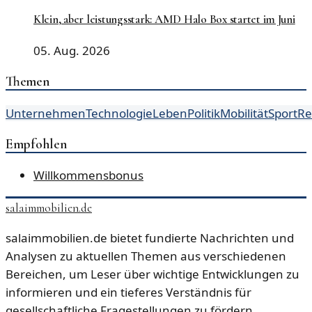
Klein, aber leistungsstark: AMD Halo Box startet im Juni
05. Aug. 2026
Themen
Unternehmen
Technologie
Leben
Politik
Mobilität
Sport
Re
Empfohlen
Willkommensbonus
salaimmobilien.de
salaimmobilien.de bietet fundierte Nachrichten und
Analysen zu aktuellen Themen aus verschiedenen
Bereichen, um Leser über wichtige Entwicklungen zu
informieren und ein tieferes Verständnis für
gesellschaftliche Fragestellungen zu fördern.