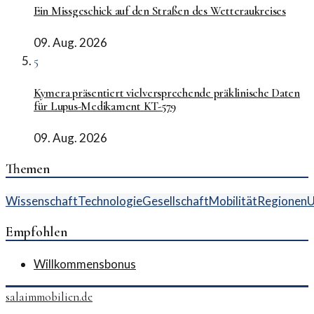
Ein Missgeschick auf den Straßen des Wetteraukreises
09. Aug. 2026
5
Kymera präsentiert vielversprechende präklinische Daten
für Lupus-Medikament KT-579
09. Aug. 2026
Themen
Wissenschaft
Technologie
Gesellschaft
Mobilität
Regionen
U
Empfohlen
Willkommensbonus
salaimmobilien.de