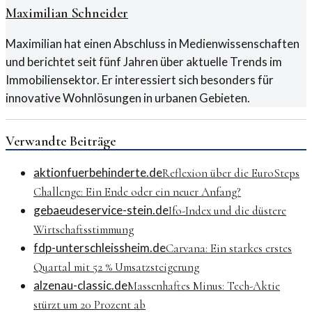
Maximilian Schneider
Maximilian hat einen Abschluss in Medienwissenschaften
und berichtet seit fünf Jahren über aktuelle Trends im
Immobiliensektor. Er interessiert sich besonders für
innovative Wohnlösungen in urbanen Gebieten.
Verwandte Beiträge
aktionfuerbehinderte.de
Reflexion über die EuroSteps
Challenge: Ein Ende oder ein neuer Anfang?
gebaeudeservice-stein.de
Ifo-Index und die düstere
Wirtschaftsstimmung
fdp-unterschleissheim.de
Carvana: Ein starkes erstes
Quartal mit 52 % Umsatzsteigerung
alzenau-classic.de
Massenhaftes Minus: Tech-Aktie
stürzt um 20 Prozent ab