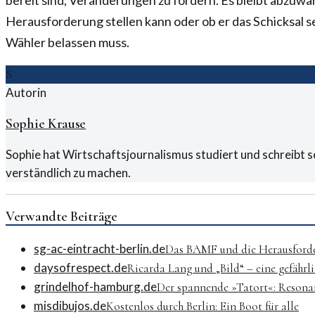
bereit sind, Veränderungen zu fordern. Es bleibt abzuwa
Herausforderung stellen kann oder ob er das Schicksal s
Wähler belassen muss.
S
Autorin
Sophie Krause
Sophie hat Wirtschaftsjournalismus studiert und schreibt s
verständlich zu machen.
Verwandte Beiträge
sg-ac-eintracht-berlin.de
Das BAMF und die Herausforde
daysofrespect.de
Ricarda Lang und „Bild“ – eine gefährli
grindelhof-hamburg.de
Der spannende »Tatort«: Resona
misdibujos.de
Kostenlos durch Berlin: Ein Boot für alle