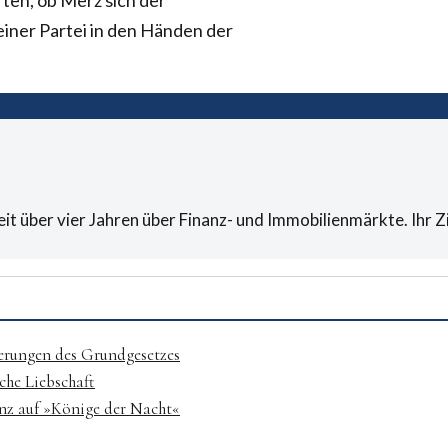
rten, ob Merz sich der
einer Partei in den Händen der
eit über vier Jahren über Finanz- und Immobilienmärkte. Ihr 
rungen des Grundgesetzes
che Liebschaft
nz auf »Könige der Nacht«