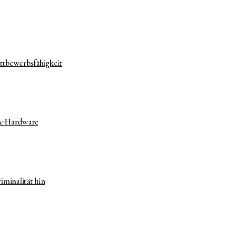
ttbewerbsfähigkeit
A-Hardware
iminalität hin