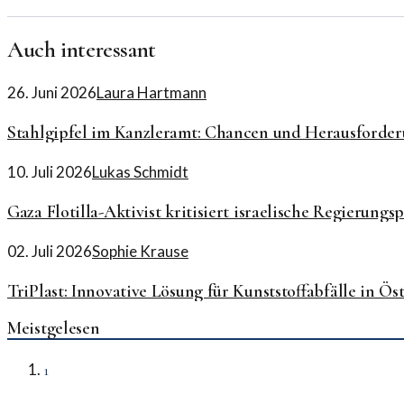
Auch interessant
26. Juni 2026
Laura Hartmann
Stahlgipfel im Kanzleramt: Chancen und Herausforde
10. Juli 2026
Lukas Schmidt
Gaza Flotilla-Aktivist kritisiert israelische Regierung
02. Juli 2026
Sophie Krause
TriPlast: Innovative Lösung für Kunststoffabfälle in Ös
Meistgelesen
1