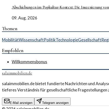
Abschiebungen im Popkultur-Kontext: Die Inszenierung vo
09. Aug. 2026
Themen
Mobilität
Wissenschaft
Politik
Technologie
Gesellschaft
Reg
Empfohlen
Willkommensbonus
salaimmobilien.de
salaimmobilien.de bietet fundierte Nachrichten und Analys
tieferes Verständnis für gesellschaftliche Fragestellungen 
E-Mail anzeigen
Telegram anzeigen
©
2026
salaimmobilien.de