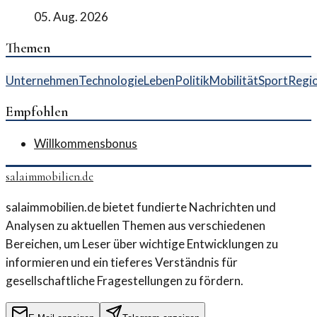
05. Aug. 2026
Themen
Unternehmen
Technologie
Leben
Politik
Mobilität
Sport
Regi
Empfohlen
Willkommensbonus
salaimmobilien.de
salaimmobilien.de bietet fundierte Nachrichten und
Analysen zu aktuellen Themen aus verschiedenen
Bereichen, um Leser über wichtige Entwicklungen zu
informieren und ein tieferes Verständnis für
gesellschaftliche Fragestellungen zu fördern.