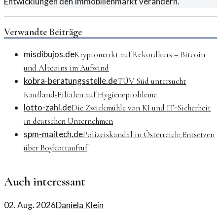
Entwicklungen den Immobilienmarkt verändern.
Verwandte Beiträge
misdibujos.de
Kryptomarkt auf Rekordkurs – Bitcoin
und Altcoins im Aufwind
kobra-beratungsstelle.de
TÜV Süd untersucht
Kaufland-Filialen auf Hygieneprobleme
lotto-zahl.de
Die Zwickmühle von KI und IT-Sicherheit
in deutschen Unternehmen
spm-maitech.de
Polizeiskandal in Österreich: Entsetzen
über Boykottaufruf
Auch interessant
02. Aug. 2026
Daniela Klein