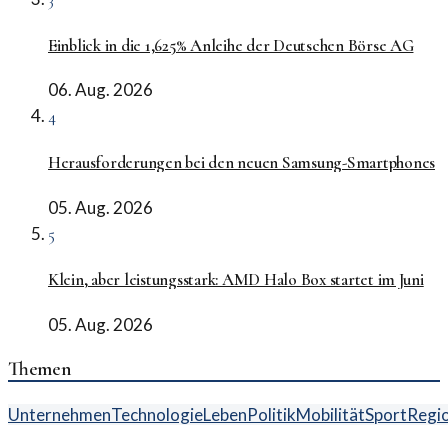
Einblick in die 1,625% Anleihe der Deutschen Börse AG
06. Aug. 2026
4
Herausforderungen bei den neuen Samsung-Smartphones
05. Aug. 2026
5
Klein, aber leistungsstark: AMD Halo Box startet im Juni
05. Aug. 2026
Themen
Unternehmen
Technologie
Leben
Politik
Mobilität
Sport
Regi