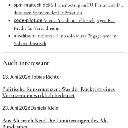
spm-maitech.de
Millionenbetrug im EU-Parlament: Die
dubiosen Spenden der ID-Fraktion
code-pilot.de
Polens Präsident stellt sich gegen EU-
Kredit für Verteidigung
misdibujos.de
Intesa Sanpaolo kürzt Engagement in
Solana drastisch
Auch interessant
13. Juni 2026
Tobias Richter
Politische Konsequenzen: Was der Rücktritt eines
Vorsitzenden wirklich bedeutet
23. Juni 2026
Daniela Klein
Aus Alt mach Neu? Die Limitierungen des Alt-
Bundestags