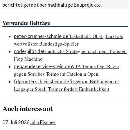
berichtet gerne über nachhaltige Bauprojekte.
Verwandte Beiträge
Basketball: Obst glänzt als
peter-brunner-schmie.de
wertvollster Bundesliga-Spieler
Gladbachs Strategien nach dem Transfer-
code-pilot.de
Flop Machino
WTA Tennis live: Ruzic
gebaeudeservice-stein.de
gegen Sorribes Tormo im Catalonia Open
Ärger um Balljungen im
fdp-unterschleissheim.de
Leipziger Spiel: Trainer fordert Einheitlichkeit
Auch interessant
07. Juli 2026
Julia Fischer