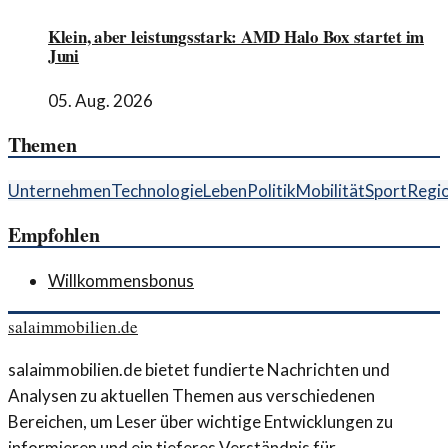
Klein, aber leistungsstark: AMD Halo Box startet im
Juni
05. Aug. 2026
Themen
Unternehmen
Technologie
Leben
Politik
Mobilität
Sport
Regi
Empfohlen
Willkommensbonus
salaimmobilien.de
salaimmobilien.de bietet fundierte Nachrichten und
Analysen zu aktuellen Themen aus verschiedenen
Bereichen, um Leser über wichtige Entwicklungen zu
informieren und ein tieferes Verständnis für