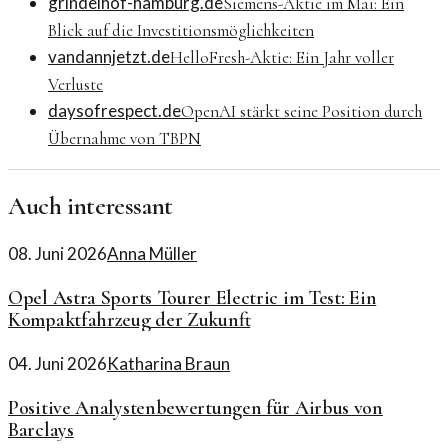
grindelhof-hamburg.de
Siemens-Aktie im Mai: Ein
Blick auf die Investitionsmöglichkeiten
vandannjetzt.de
HelloFresh-Aktie: Ein Jahr voller
Verluste
daysofrespect.de
OpenAI stärkt seine Position durch
Übernahme von TBPN
Auch interessant
08. Juni 2026
Anna Müller
Opel Astra Sports Tourer Electric im Test: Ein
Kompaktfahrzeug der Zukunft
04. Juni 2026
Katharina Braun
Positive Analystenbewertungen für Airbus von
Barclays