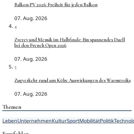
Balkon-PV 2026: Freiheit für jeden Balkon
07. Aug. 2026
4
Zverev und Mensik im Halbfinale: Ein spannendes Duell
bei den French Open 2026
07. Aug. 2026
5
Zugverkehr rund um Köln: Auswirkungen des Warnstreiks
07. Aug. 2026
Themen
Leben
Unternehmen
Kultur
Sport
Mobilität
Politik
Technol
Empfohlen