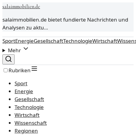
salaimmobilien.de
salaimmobilien.de bietet fundierte Nachrichten und
Analysen zu aktu…
Sport
Energie
Gesellschaft
Technologie
Wirtschaft
Wissens
Mehr
Rubriken
Sport
Energie
Gesellschaft
Technologie
Wirtschaft
Wissenschaft
Regionen