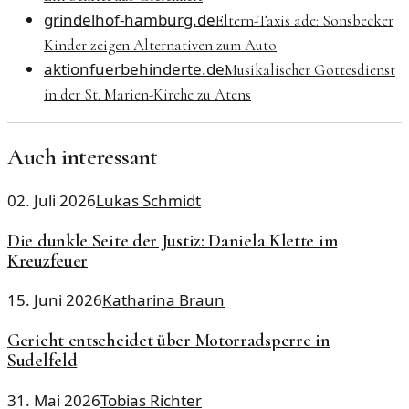
grindelhof-hamburg.de
Eltern-Taxis ade: Sonsbecker
Kinder zeigen Alternativen zum Auto
aktionfuerbehinderte.de
Musikalischer Gottesdienst
in der St. Marien-Kirche zu Atens
Auch interessant
02. Juli 2026
Lukas Schmidt
Die dunkle Seite der Justiz: Daniela Klette im
Kreuzfeuer
15. Juni 2026
Katharina Braun
Gericht entscheidet über Motorradsperre in
Sudelfeld
31. Mai 2026
Tobias Richter