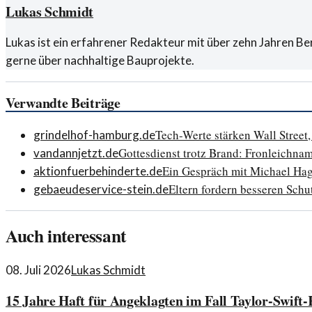
Lukas Schmidt
Lukas ist ein erfahrener Redakteur mit über zehn Jahren B
gerne über nachhaltige Bauprojekte.
Verwandte Beiträge
Tech-Werte stärken Wall Stree
grindelhof-hamburg.de
Gottesdienst trotz Brand: Fronleichnam
vandannjetzt.de
Ein Gespräch mit Michael Ha
aktionfuerbehinderte.de
Eltern fordern besseren Schu
gebaeudeservice-stein.de
Auch interessant
08. Juli 2026
Lukas Schmidt
15 Jahre Haft für Angeklagten im Fall Taylor-Swift