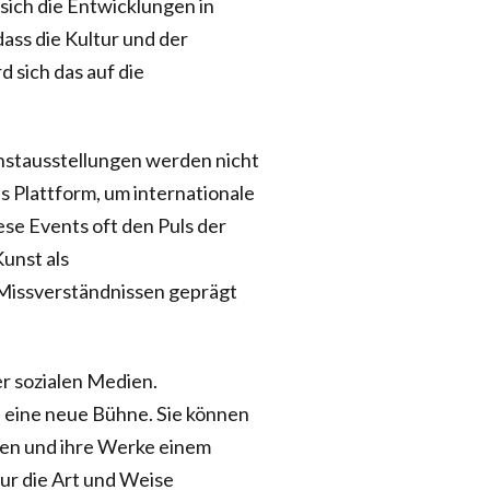
sich die Entwicklungen in
dass die Kultur und der
d sich das auf die
unstausstellungen werden nicht
s Plattform, um internationale
ese Events oft den Puls der
Kunst als
n Missverständnissen geprägt
er sozialen Medien.
 eine neue Bühne. Sie können
eren und ihre Werke einem
ur die Art und Weise