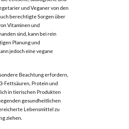
egetarier und Veganer von den
 auch berechtigte Sorgen über
von Vitaminen und
handen sind, kann bei rein
htigen Planung und
kann jedoch eine vegane
esondere Beachtung erfordern,
3-Fettsäuren, Protein und
lich in tierischen Produkten
iegenden gesundheitlichen
reicherte Lebensmittel zu
ng ziehen.