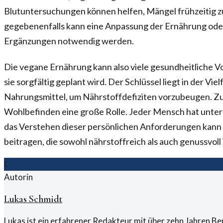
Blutuntersuchungen können helfen, Mängel frühzeitig z
gegebenenfalls kann eine Anpassung der Ernährung ode
Ergänzungen notwendig werden.
Die vegane Ernährung kann also viele gesundheitliche Vo
sie sorgfältig geplant wird. Der Schlüssel liegt in der Vie
Nahrungsmittel, um Nährstoffdefiziten vorzubeugen. Zud
Wohlbefinden eine große Rolle. Jeder Mensch hat unter
das Verstehen dieser persönlichen Anforderungen kann
beitragen, die sowohl nährstoffreich als auch genussvoll i
L
Autorin
Lukas Schmidt
Lukas ist ein erfahrener Redakteur mit über zehn Jahren B