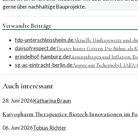
gerne über nachhaltige Bauprojekte.
Verwandte Beiträge
fdp-unterschleissheim.de
Aktuelle Umfragewerte und ihr
daysofrespect.de
Theater hinter Gittern: Die Bühne als
grindelhof-hamburg.de
Rüstungsfragen und Inflation: Ei
sg-ac-eintracht-berlin.de
Ängste um Tschernobyl: IAEA-C
Auch interessant
28. Juni 2026
Katharina Braun
Karyopharm Therapeutics: Biotech-Innovationen im Fo
06. Juni 2026
Tobias Richter