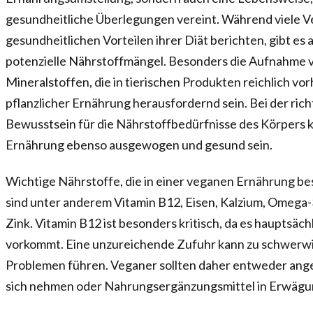
gesundheitliche Überlegungen vereint. Während viele V
gesundheitlichen Vorteilen ihrer Diät berichten, gibt es
potenzielle Nährstoffmängel. Besonders die Aufnahme 
Mineralstoffen, die in tierischen Produkten reichlich vor
pflanzlicher Ernährung herausfordernd sein. Bei der ric
Bewusstsein für die Nährstoffbedürfnisse des Körpers 
Ernährung ebenso ausgewogen und gesund sein.
Wichtige Nährstoffe, die in einer veganen Ernährung b
sind unter anderem Vitamin B12, Eisen, Kalzium, Omega-
Zink. Vitamin B12 ist besonders kritisch, da es hauptsäch
vorkommt. Eine unzureichende Zufuhr kann zu schwerw
Problemen führen. Veganer sollten daher entweder ange
sich nehmen oder Nahrungsergänzungsmittel in Erwägu