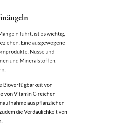
ffmängeln
ängeln führt, ist es wichtig,
ubeziehen. Eine ausgewogene
ornprodukte, Nüsse und
inen und Mineralstoffen,
rn.
e Bioverfügbarkeit von
e von Vitamin C-reichen
enaufnahme aus pflanzlichen
zudem die Verdaulichkeit von
n.