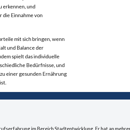
u erkennen, und
r die Einnahme von
rteile mit sich bringen, wenn
lfalt und Balance der
em spielt das individuelle
schiedliche Bedürfnisse, und
 zu einer gesunden Ernährung
st.
erufserfahrung im Bereich Stadtentwicklung. Er hat an mehr