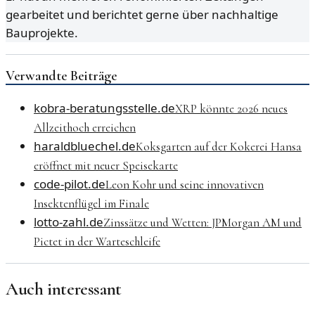
gearbeitet und berichtet gerne über nachhaltige
Bauprojekte.
Verwandte Beiträge
kobra-beratungsstelle.de
XRP könnte 2026 neues
Allzeithoch erreichen
haraldbluechel.de
Koksgarten auf der Kokerei Hansa
eröffnet mit neuer Speisekarte
code-pilot.de
Leon Kohr und seine innovativen
Insektenflügel im Finale
lotto-zahl.de
Zinssätze und Wetten: JPMorgan AM und
Pictet in der Warteschleife
Auch interessant