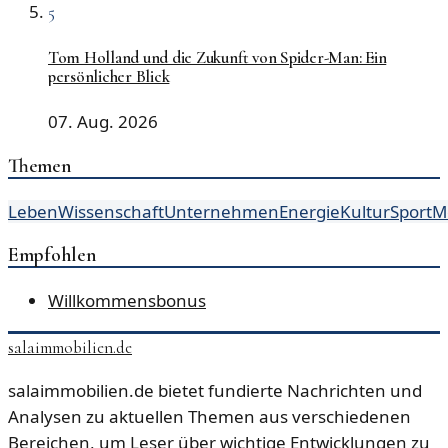
5
Tom Holland und die Zukunft von Spider-Man: Ein
persönlicher Blick
07. Aug. 2026
Themen
Leben
Wissenschaft
Unternehmen
Energie
Kultur
Sport
Mo
Empfohlen
Willkommensbonus
salaimmobilien.de
salaimmobilien.de bietet fundierte Nachrichten und
Analysen zu aktuellen Themen aus verschiedenen
Bereichen, um Leser über wichtige Entwicklungen zu