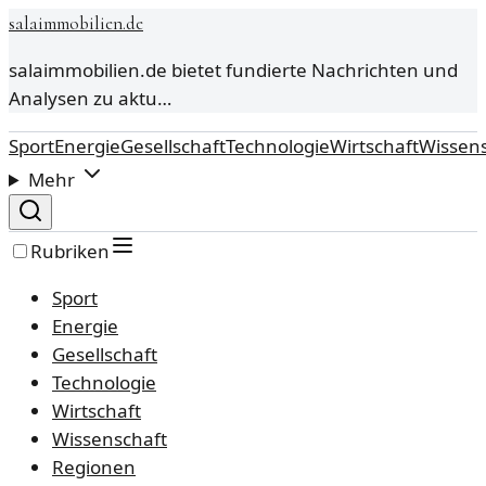
salaimmobilien.de
salaimmobilien.de bietet fundierte Nachrichten und
Analysen zu aktu…
Sport
Energie
Gesellschaft
Technologie
Wirtschaft
Wissens
Mehr
Rubriken
Sport
Energie
Gesellschaft
Technologie
Wirtschaft
Wissenschaft
Regionen