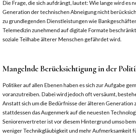
Die Frage, die sich aufdrängt, lautet: Wie lange wird es n
Generation der technischen Abneigung nicht berücksic
zu grundlegenden Dienstleistungen wie Bankgeschäfte
Telemedizin zunehmend auf digitale Formate beschränkt i
soziale Teilhabe älterer Menschen gefährdet wird.
Mangelnde Berücksichtigung in der Polit
Politiker auf allen Ebenen haben es sich zur Aufgabe gema
voranzutreiben. Dabei wird jedoch oft versäumt, besteh
Anstatt sich um die Bedürfnisse der älteren Generation 
stattdessen das Augenmerk auf die neuesten Technologi
Seniorenvertreter ist vor diesem Hintergrund umso bem
weniger Technikgläubigkeit und mehr Aufmerksamkeit für 