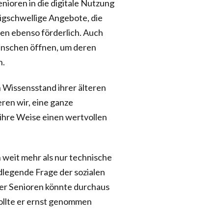
nioren in die digitale Nutzung
igschwellige Angebote, die
en ebenso förderlich. Auch
Menschen öffnen, um deren
n.
n Wissensstand ihrer älteren
ren wir, eine ganze
 ihre Weise einen wertvollen
 weit mehr als nur technische
legende Frage der sozialen
 der Senioren könnte durchaus
ollte er ernst genommen