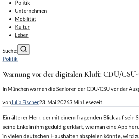
Politik
Unternehmen
Mobilität
Kultur
Leben
Suche:
Politik
Warnung vor der digitalen Kluft: CDU/CSU
In München warnen die Senioren der CDU/CSU vor der Ausgre
von
Julia Fischer
23. Mai 2026
3
Min Lesezeit
Ein älterer Herr, der mit einem fragenden Blick auf sein
seine Enkelin ihm geduldig erklärt, wie man eine App heru
in vielen deutschen Haushalten abspielen könnte, wird 