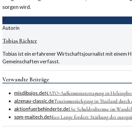
sorgen wird.
T
Autorin
Tobias Richter
Tobias ist ein erfahrener Wirtschaftsjournalist mit einem 
Gemeinschaften verfasst.
Verwandte Beiträge
misdibujos.de
NATO-Außenministertagung in Helsingborg
alzenau-classic.de
Tourismusrückgang in Thailand durch
aktionfuerbehinderte.de
Die Schuldenbremse im Wandel:
spm-maitech.de
Nico Lange fordert: Stärkung der europä