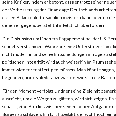
seine Kritiker, indem er betont, dass er trotz seiner neue
der Verbesserung der Finanzlage Deutschlands arbeiten w
diesen Balanceakt tatsächlich meistern kann oder ob di
denen er gegenübersteht, ihn letztlich überfordern.
Die Diskussion um Lindners Engagement bei der US-Berat
schnell verstummen. Während seine Unterstützer ihm die
nicht müde, ihn und seine Entscheidungen infrage zu stel
politischen Integrität wird auch weiterhin im Raum stehe
immer wieder rechtfertigen müssen. Man könnte sagen, d
begonnen, und es bleibt abzuwarten, wie sich die Karten
Für den Moment verfolgt Lindner seine Ziele mit bemerk
ausreicht, um die Wogen zu glätten, wird sich zeigen. Es b
schafft, eine Brücke zwischen seinen neuen Aufgaben 
Bürger zu schlagen. Ein Drahtseilakt, der wohl noch eini