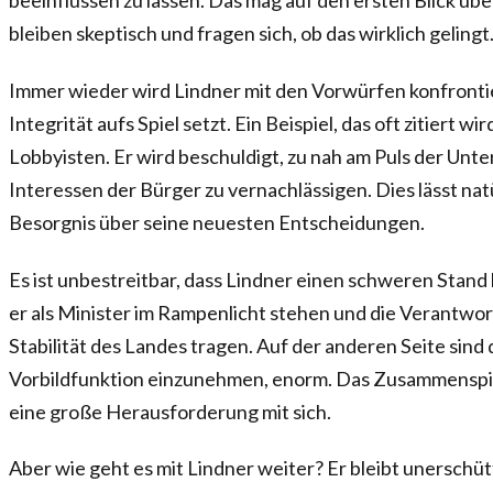
beeinflussen zu lassen. Das mag auf den ersten Blick übe
bleiben skeptisch und fragen sich, ob das wirklich gelingt
Immer wieder wird Lindner mit den Vorwürfen konfrontier
Integrität aufs Spiel setzt. Ein Beispiel, das oft zitiert w
Lobbyisten. Er wird beschuldigt, zu nah am Puls der Unt
Interessen der Bürger zu vernachlässigen. Dies lässt na
Besorgnis über seine neuesten Entscheidungen.
Es ist unbestreitbar, dass Lindner einen schweren Stand 
er als Minister im Rampenlicht stehen und die Verantwor
Stabilität des Landes tragen. Auf der anderen Seite sind
Vorbildfunktion einzunehmen, enorm. Das Zusammenspiel
eine große Herausforderung mit sich.
Aber wie geht es mit Lindner weiter? Er bleibt unerschü