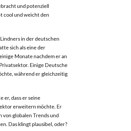
ebracht und potenziell
t cool und weicht den
 Lindners in der deutschen
tte sich als eine der
n, einige Monate nachdem er an
 Privatsektor. Einige Deutsche
chte, während er gleichzeitig
e er, dass er seine
ektor erweitern möchte. Er
h von globalen Trends und
en. Das klingt plausibel, oder?