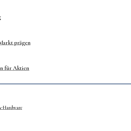
g
-Markt prägen
n für Aktien
A-Hardware