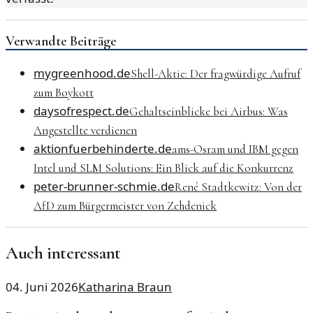
Verwandte Beiträge
mygreenhood.de
Shell-Aktie: Der fragwürdige Aufruf
zum Boykott
daysofrespect.de
Gehaltseinblicke bei Airbus: Was
Angestellte verdienen
aktionfuerbehinderte.de
ams-Osram und IBM gegen
Intel und SLM Solutions: Ein Blick auf die Konkurrenz
peter-brunner-schmie.de
René Stadtkewitz: Von der
AfD zum Bürgermeister von Zehdenick
Auch interessant
04. Juni 2026
Katharina Braun