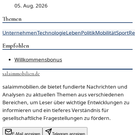
05. Aug. 2026
Themen
Unternehmen
Technologie
Leben
Politik
Mobilität
Sport
Re
Empfohlen
Willkommensbonus
salaimmobilien.de
salaimmobilien.de bietet fundierte Nachrichten und
Analysen zu aktuellen Themen aus verschiedenen
Bereichen, um Leser über wichtige Entwicklungen zu
informieren und ein tieferes Verständnis für
gesellschaftliche Fragestellungen zu fördern.
E-Mail anzeigen
Telegram anzeigen