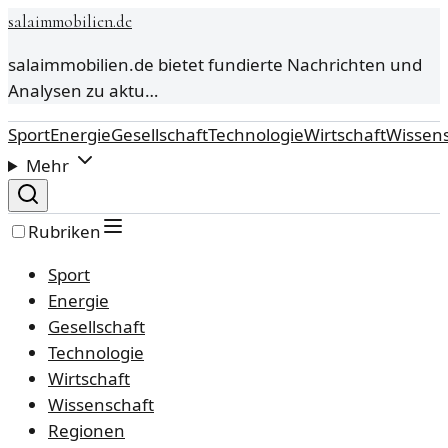
salaimmobilien.de
salaimmobilien.de bietet fundierte Nachrichten und
Analysen zu aktu…
Sport
Energie
Gesellschaft
Technologie
Wirtschaft
Wissens
Mehr
Rubriken
Sport
Energie
Gesellschaft
Technologie
Wirtschaft
Wissenschaft
Regionen