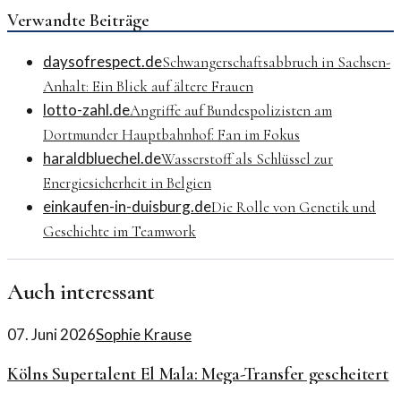
Verwandte Beiträge
daysofrespect.de
Schwangerschaftsabbruch in Sachsen-
Anhalt: Ein Blick auf ältere Frauen
lotto-zahl.de
Angriffe auf Bundespolizisten am
Dortmunder Hauptbahnhof: Fan im Fokus
haraldbluechel.de
Wasserstoff als Schlüssel zur
Energiesicherheit in Belgien
einkaufen-in-duisburg.de
Die Rolle von Genetik und
Geschichte im Teamwork
Auch interessant
07. Juni 2026
Sophie Krause
Kölns Supertalent El Mala: Mega-Transfer gescheitert