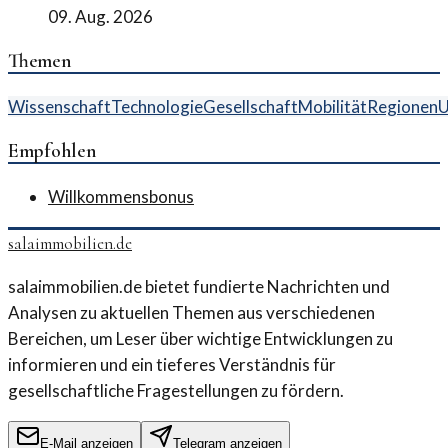
09. Aug. 2026
Themen
Wissenschaft
Technologie
Gesellschaft
Mobilität
Regionen
U
Empfohlen
Willkommensbonus
salaimmobilien.de
salaimmobilien.de bietet fundierte Nachrichten und
Analysen zu aktuellen Themen aus verschiedenen
Bereichen, um Leser über wichtige Entwicklungen zu
informieren und ein tieferes Verständnis für
gesellschaftliche Fragestellungen zu fördern.
E-Mail anzeigen
Telegram anzeigen