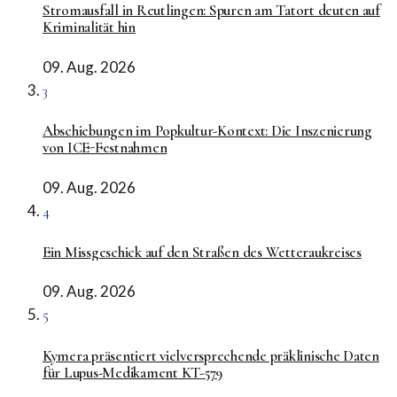
Stromausfall in Reutlingen: Spuren am Tatort deuten auf
Kriminalität hin
09. Aug. 2026
3
Abschiebungen im Popkultur-Kontext: Die Inszenierung
von ICE-Festnahmen
09. Aug. 2026
4
Ein Missgeschick auf den Straßen des Wetteraukreises
09. Aug. 2026
5
Kymera präsentiert vielversprechende präklinische Daten
für Lupus-Medikament KT-579